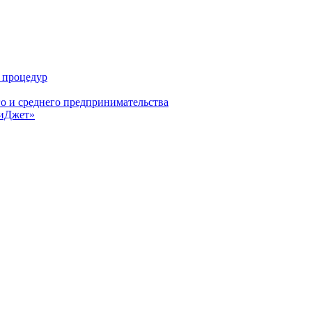
 процедур
о и среднего предпринимательства
БиДжет»