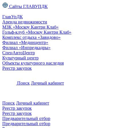
Сайты ГЛАВУПДК
ГлавУпДК
Аренда недвижимости
МЗК «Москоу Кантри Клаб»
Гольф-клуб «Москоу Кантри Клаб»
Комплекс отдыха «Завидово»
Филиал «Мединцентр»
Филиал «Инпредкадры»
СпецАвтоЦентр
Культурный центр
Объекты культурного наследия
Реестр закупок
Поиск
Личный кабинет
Поиск
Личный кабинет
Реестр закупок
Реестр закупок
Предварительный отбор
Предварительный отбор