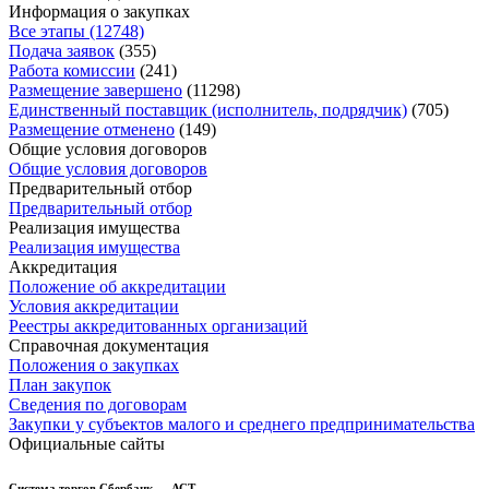
Информация о закупках
Все этапы (12748)
Подача заявок
(355)
Работа комиссии
(241)
Размещение завершено
(11298)
Единственный поставщик (исполнитель, подрядчик)
(705)
Размещение отменено
(149)
Общие условия договоров
Общие условия договоров
Предварительный отбор
Предварительный отбор
Реализация имущества
Реализация имущества
Аккредитация
Положение об аккредитации
Условия аккредитации
Реестры аккредитованных организаций
Справочная документация
Положения о закупках
План закупок
Сведения по договорам
Закупки у субъектов малого и среднего предпринимательства
Официальные сайты
Система торгов Сбербанк — АСТ