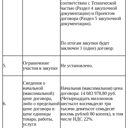
соответствии с Технической
частью (Раздел 4 закупочной
документации) и Проектом
договора (Раздел 5 закупочной
документации).
По итогам закупки будет
заключен 1 (один) договор.
Ограничение
5.
Не установлено.
участия в закупке
Сведения о
начальной
Начальная (максимальная) цена
(максимальной)
договора: 14 683 978,80 руб.
цене договора,
(Четырнадцать миллионов
6.
либо о предельной
шестьсот восемьдесят три
цене договора и
тысячи девятьсот семьдесят
цене единицы
восемь рублей 80 копеек), в том
товара, работы,
числе НДС 22%.
услуги