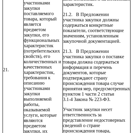
участниками
характеристик.
закупки
поставляемого
21.2. В Предложении
товара, который
участника закупки должны
является
содержаться конкретные
предметом
показатели, соответствующие
закупки, его
значениям, установленным
функциональных
закупочной документацией.
характеристик
(потребительских
21.3. В Предложении
свойств), его
участника закупки о поставке
количественных и
товара должна содержаться
качественных
информация и перечень
21.
характеристик,
документов, которые
требования к
подтверждают страну
описанию
происхождения товара случае
участниками
принятия мер, предусмотренных
закупки
пунктом 1 части 2 статьи
выполняемой
3.1-4 Закона № 223-ФЗ.
работы,
Участник закупки несет
оказываемой
ответственность за
услуги, которые
представление недостоверных
являются
сведений о стране
предметом
происхождения товара,
закупки, их