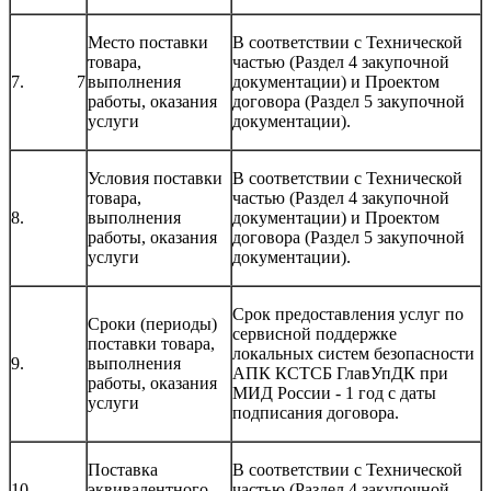
Место поставки
В соответствии с Технической
товара,
частью (Раздел 4 закупочной
7. 7
выполнения
документации) и Проектом
работы, оказания
договора (Раздел 5 закупочной
услуги
документации).
Условия поставки
В соответствии с Технической
товара,
частью (Раздел 4 закупочной
8.
выполнения
документации) и Проектом
работы, оказания
договора (Раздел 5 закупочной
услуги
документации).
Срок предоставления услуг по
Сроки (периоды)
сервисной поддержке
поставки товара,
локальных систем безопасности
9.
выполнения
АПК КСТСБ ГлавУпДК при
работы, оказания
МИД России - 1 год с даты
услуги
подписания договора.
Поставка
В соответствии с Технической
10.
эквивалентного
частью (Раздел 4 закупочной