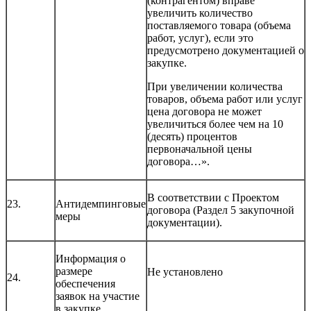
(контрагентом) вправе
увеличить количество
поставляемого товара (объема
работ, услуг), если это
предусмотрено документацией о
закупке.
При увеличении количества
товаров, объема работ или услуг
цена договора не может
увеличиться более чем на 10
(десять) процентов
первоначальной цены
договора…».
В соответствии с Проектом
23.
Антидемпинговые
договора (Раздел 5 закупочной
меры
документации).
Информация о
размере
Не установлено
24.
обеспечения
заявок на участие
в закупке