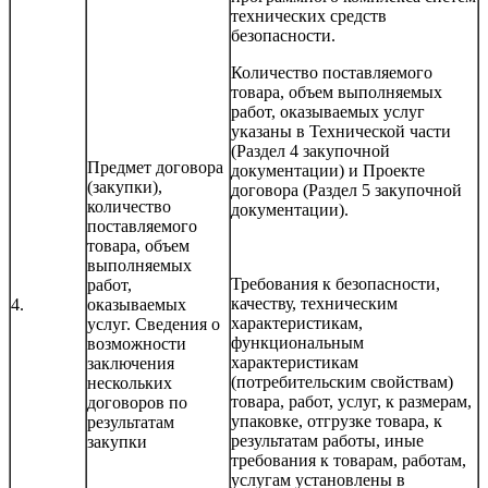
технических средств
безопасности.
Количество поставляемого
товара, объем выполняемых
работ, оказываемых услуг
указаны в Технической части
(Раздел 4 закупочной
Предмет договора
документации) и Проекте
(закупки),
договора (Раздел 5 закупочной
количество
документации).
поставляемого
товара, объем
выполняемых
Требования к безопасности,
работ,
качеству, техническим
4.
оказываемых
характеристикам,
услуг. Сведения о
функциональным
возможности
характеристикам
заключения
(потребительским свойствам)
нескольких
товара, работ, услуг, к размерам,
договоров по
упаковке, отгрузке товара, к
результатам
результатам работы, иные
закупки
требования к товарам, работам,
услугам установлены в