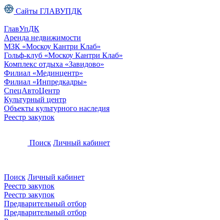
Сайты ГЛАВУПДК
ГлавУпДК
Аренда недвижимости
МЗК «Москоу Кантри Клаб»
Гольф-клуб «Москоу Кантри Клаб»
Комплекс отдыха «Завидово»
Филиал «Мединцентр»
Филиал «Инпредкадры»
СпецАвтоЦентр
Культурный центр
Объекты культурного наследия
Реестр закупок
Поиск
Личный кабинет
Поиск
Личный кабинет
Реестр закупок
Реестр закупок
Предварительный отбор
Предварительный отбор