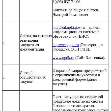
8(495) 637-71-06
Контактное лицо: Игнатов
Дмитрий Романович
http://zakupki.gov.ru
– единая
информационная система в
Сайты, на которых
сфере закупок (ЕИС).
размещена
2.
закупочная
https://etp.gpb.ru
(Электронная
документация
площадка, ЭТП ГПБ).
www.updk.ru
(Сайт Заказчика).
Открытый запрос предложений
Способ
с ограниченным участием в
3.
осуществления
электронной форме (далее –
закупки
закупка)
Оказание услуг по сервисной
поддержке локальных систем
безопасности аппаратно-
программного комплекса систем