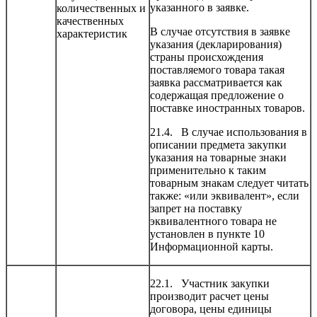
указанного в заявке.
количественных и
качественных
В случае отсутствия в заявке
характеристик
указания (декларирования)
страны происхождения
поставляемого товара такая
заявка рассматривается как
содержащая предложение о
поставке иностранных товаров.
21.4. В случае использования в
описании предмета закупки
указания на товарные знаки
применительно к таким
товарным знакам следует читать
также: «или эквивалент», если
запрет на поставку
эквивалентного товара не
установлен в пункте 10
Информационной карты.
22.1. Участник закупки
производит расчет цены
договора, цены единицы