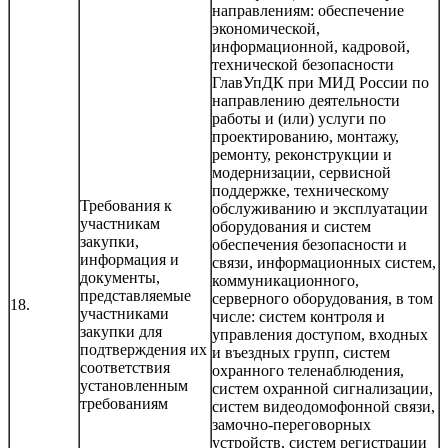
направлениям: обеспечение
экономической,
информационной, кадровой,
технической безопасности
ГлавУпДК при МИД России по
направлению деятельности
работы и (или) услуги по
проектированию, монтажу,
ремонту, реконструкции и
модернизации, сервисной
поддержке, техническому
Требования к
обслуживанию и эксплуатации
участникам
оборудования и систем
закупки,
обеспечения безопасности и
информация и
связи, информационных систем,
документы,
коммуникационного,
представляемые
серверного оборудования, в том
18.
участниками
числе: систем контроля и
закупки для
управления доступом, входных
подтверждения их
и въездных групп, систем
соответствия
охранного теленаблюдения,
установленным
систем охранной сигнализации,
требованиям
систем видеодомофонной связи,
замочно-переговорных
устройств, систем регистрации