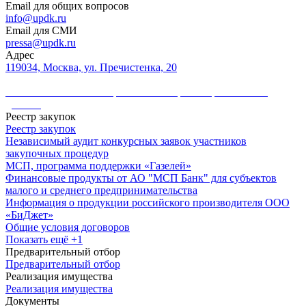
Email для общих вопросов
info@updk.ru
Email для СМИ
pressa@updk.ru
Адрес
119034, Москва, ул. Пречистенка, 20
Политика в области обработки и защиты персональных
данных
Реестр закупок
Реестр закупок
Независимый аудит конкурсных заявок участников
закупочных процедур
МСП, программа поддержки «Газелей»
Финансовые продукты от АО "МСП Банк" для субъектов
малого и среднего предпринимательства
Информация о продукции российского производителя ООО
«БиДжет»
Общие условия договоров
Показать ещё +1
Предварительный отбор
Предварительный отбор
Реализация имущества
Реализация имущества
Документы