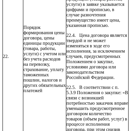
услуги) в заявке указывается
цифрами и прописью, в
случае разночтения
преимущество имеет цена,
указанная прописью.
Порядок
формирования цены
22.4. Цена договора является
договора, цены
твердой и не может
единицы продукции
изменяться в ходе его
(товара, работы,
исполнения, за исключением
услуги) с учетом или
22.
случаев, предусмотренных
без учета расходов
Положением о закупке,
на перевозку,
условиями договора или
страхование, уплату
законодательством
таможенных
Российской Федерации.
пошлин, налогов и
других обязательных
22.5. В соответствии с п.
платежей
5.3.9 Положения о закупке: «В
связи с возникшей
потребностью заказчик вправе
уменьшить предусмотренное
договором количество
товаров (объем работ, услуг) в
процессе исполнения
договора, при этом снизив