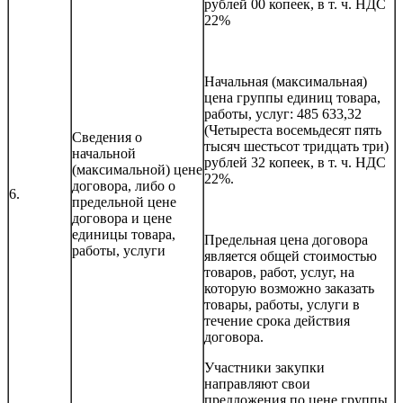
рублей 00 копеек, в т. ч. НДС
22%
Начальная (максимальная)
цена группы единиц товара,
работы, услуг: 485 633,32
(Четыреста восемьдесят пять
Сведения о
тысяч шестьсот тридцать три)
начальной
рублей 32 копеек, в т. ч. НДС
(максимальной) цене
22%.
договора, либо о
6.
предельной цене
договора и цене
единицы товара,
Предельная цена договора
работы, услуги
является общей стоимостью
товаров, работ, услуг, на
которую возможно заказать
товары, работы, услуги в
течение срока действия
договора.
Участники закупки
направляют свои
предложения по цене группы