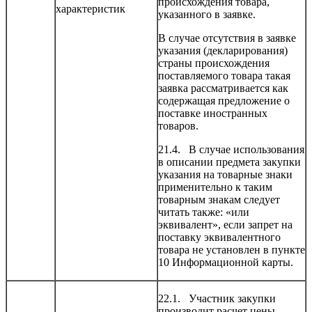
происхождения товара,
характеристик
указанного в заявке.
В случае отсутствия в заявке
указания (декларирования)
страны происхождения
поставляемого товара такая
заявка рассматривается как
содержащая предложение о
поставке иностранных
товаров.
21.4. В случае использования
в описании предмета закупки
указания на товарные знаки
применительно к таким
товарным знакам следует
читать также: «или
эквивалент», если запрет на
поставку эквивалентного
товара не установлен в пункте
10 Информационной карты.
22.1. Участник закупки
производит расчет цены