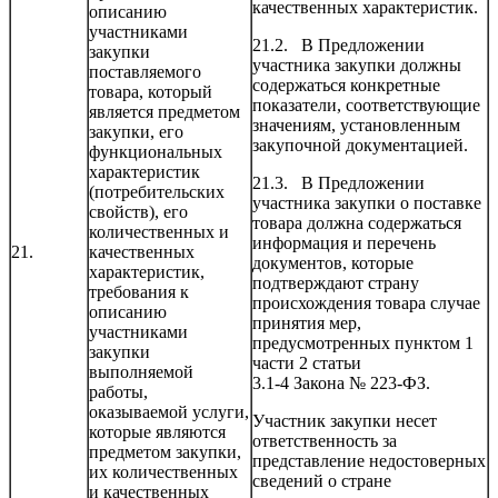
качественных характеристик.
описанию
участниками
21.2. В Предложении
закупки
участника закупки должны
поставляемого
содержаться конкретные
товара, который
показатели, соответствующие
является предметом
значениям, установленным
закупки, его
закупочной документацией.
функциональных
характеристик
21.3. В Предложении
(потребительских
участника закупки о поставке
свойств), его
товара должна содержаться
количественных и
информация и перечень
21.
качественных
документов, которые
характеристик,
подтверждают страну
требования к
происхождения товара случае
описанию
принятия мер,
участниками
предусмотренных пунктом 1
закупки
части 2 статьи
выполняемой
3.1-4 Закона № 223-ФЗ.
работы,
оказываемой услуги,
Участник закупки несет
которые являются
ответственность за
предметом закупки,
представление недостоверных
их количественных
сведений о стране
и качественных