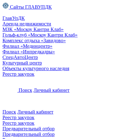
Сайты ГЛАВУПДК
ГлавУпДК
Аренда недвижимости
МЗК «Москоу Кантри Клаб»
Гольф-клуб «Москоу Кантри Клаб»
Комплекс отдыха «Завидово»
Филиал «Мединцентр»
Филиал «Инпредкадры»
СпецАвтоЦентр
Культурный центр
Объекты культурного наследия
Реестр закупок
Поиск
Личный кабинет
Поиск
Личный кабинет
Реестр закупок
Реестр закупок
Предварительный отбор
Предварительный отбор