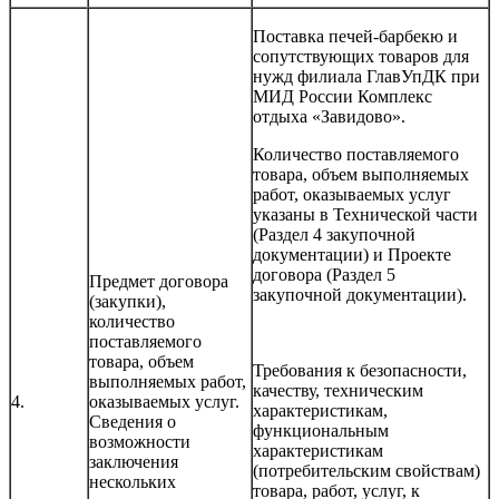
Поставка печей-барбекю и
сопутствующих товаров для
нужд филиала ГлавУпДК при
МИД России Комплекс
отдыха «Завидово».
Количество поставляемого
товара, объем выполняемых
работ, оказываемых услуг
указаны в Технической части
(Раздел 4 закупочной
документации) и Проекте
договора (Раздел 5
Предмет договора
закупочной документации).
(закупки),
количество
поставляемого
товара, объем
Требования к безопасности,
выполняемых работ,
качеству, техническим
4.
оказываемых услуг.
характеристикам,
Сведения о
функциональным
возможности
характеристикам
заключения
(потребительским свойствам)
нескольких
товара, работ, услуг, к