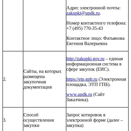
Адрес электронной почты:
zakupki@updk.ru
.
Номер контактного телефона:
+7 (495) 770-35-43
Контактное лицо: Фатьянова
Евгения Валерьевна
http://zakupki.gov.ru
– единая
информационная система в
сфере закупок (ЕИС).
Сайты, на которых
размещена
2.
https://etp.gpb.ru
(Электронная
закупочная
площадка, ЭТП ГПБ).
документация
www.updk.ru
(Сайт
Заказчика).
Способ
Запрос котировок в
3.
осуществления
электронной форме (далее –
закупки
закупка)