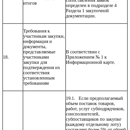
сопоставления заявок
итогов
определен в подразделе 4
Раздела 1 закупочной
документации.
Требования к
участникам закупки,
информация и
документы,
представляемые
В соответствии с
18.
участниками
Приложением № 1 к
закупки для
Информационной карте.
подтверждения их
соответствия
установленным
требованиям
19.1. Если предполагаемый
объем поставок товаров,
работ, услуг субподрядчиков,
соисполнителей,
субпоставщиков по закупке
(каждому отдельному лоту)
составляет более 5% от общей