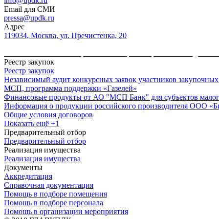
info@updk.ru
Email для СМИ
pressa@updk.ru
Адрес
119034, Москва, ул. Пречистенка, 20
Политика в области обработки и защиты персональных данных
Реестр закупок
Реестр закупок
Независимый аудит конкурсных заявок участников закупочных
МСП, программа поддержки «Газелей»
Финансовые продукты от АО "МСП Банк" для субъектов малог
Информация о продукции российского производителя ООО «
Общие условия договоров
Показать ещё +1
Предварительный отбор
Предварительный отбор
Реализация имущества
Реализация имущества
Документы
Аккредитация
Справочная документация
Помощь в подборе помещения
Помощь в подборе персонала
Помощь в организации мероприятия