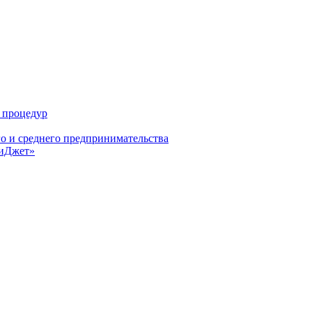
 процедур
о и среднего предпринимательства
БиДжет»