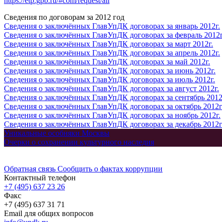
https://etp.gpb.ru/#com/request/all
Сведения по договорам за 2012 год
Сведения о заключённых ГлавУпДК договорах за январь 2012г.
Сведения о заключённых ГлавУпДК договорах за февраль 2012г
Сведения о заключённых ГлавУпДК договорах за март 2012г.
Сведения о заключённых ГлавУпДК договорах за апрель 2012г.
Сведения о заключённых ГлавУпДК договорах за май 2012г.
Сведения о заключённых ГлавУпДК договорах за июнь 2012г.
Сведения о заключённых ГлавУпДК договорах за июль 2012г.
Сведения о заключённых ГлавУпДК договорах за август 2012г.
Сведения о заключённых ГлавУпДК договорах за сентябрь 2012
Сведения о заключённых ГлавУпДК договорах за октябрь 2012г
Сведения о заключённых ГлавУпДК договорах за ноябрь 2012г.
Сведения о заключённых ГлавУпДК договорах за декабрь 2012г
Уникальные особняки Москвы
Очерки о сохранении культурного наследия
Обратная связь
Сообщить о фактах коррупции
Контактный телефон
+7 (495) 637 23 26
Факс
+7 (495) 637 31 71
Email для общих вопросов