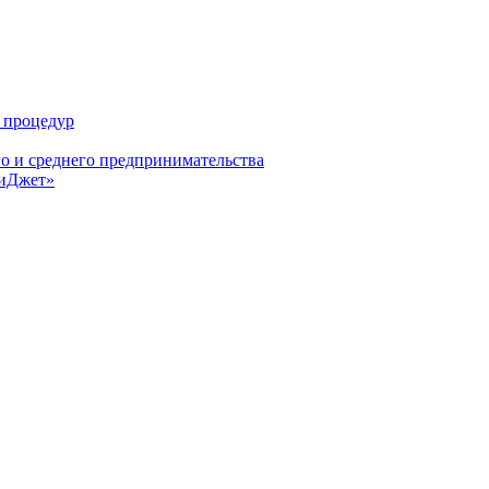
 процедур
о и среднего предпринимательства
БиДжет»