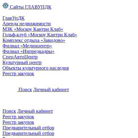
Сайты ГЛАВУПДК
ГлавУпДК
Аренда недвижимости
МЗК «Москоу Кантри Клаб»
Гольф-клуб «Москоу Кантри Клаб»
Комплекс отдыха «Завидово»
Филиал «Мединцентр»
Филиал «Инпредкадры»
СпецАвтоЦентр
Культурный центр
Объекты культурного наследия
Реестр закупок
Поиск
Личный кабинет
Поиск
Личный кабинет
Реестр закупок
Реестр закупок
Предварительный отбор
Предварительный отбор