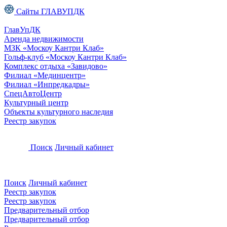
Сайты ГЛАВУПДК
ГлавУпДК
Аренда недвижимости
МЗК «Москоу Кантри Клаб»
Гольф-клуб «Москоу Кантри Клаб»
Комплекс отдыха «Завидово»
Филиал «Мединцентр»
Филиал «Инпредкадры»
СпецАвтоЦентр
Культурный центр
Объекты культурного наследия
Реестр закупок
Поиск
Личный кабинет
Поиск
Личный кабинет
Реестр закупок
Реестр закупок
Предварительный отбор
Предварительный отбор